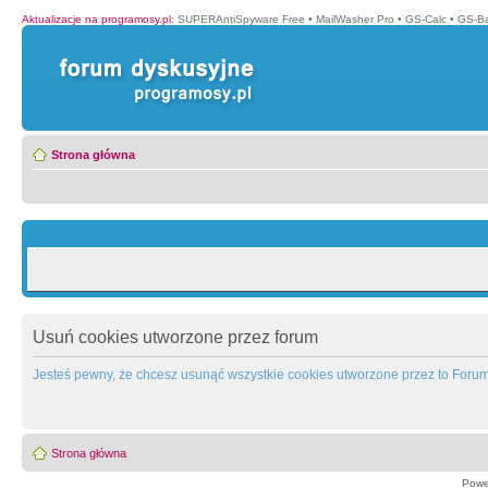
Aktualizacje na programosy.pl
:
SUPERAntiSpyware Free
•
MailWasher Pro
•
GS-Calc
•
GS-B
Strona główna
Usuń cookies utworzone przez forum
Jesteś pewny, że chcesz usunąć wszystkie cookies utworzone przez to Foru
Strona główna
Powe