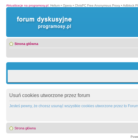
Aktualizacje na programosy.pl
:
Helium
•
Opera
•
ChrisPC Free Anonymous Proxy
•
Adblock P
Strona główna
Usuń cookies utworzone przez forum
Jesteś pewny, że chcesz usunąć wszystkie cookies utworzone przez to Foru
Strona główna
Powe