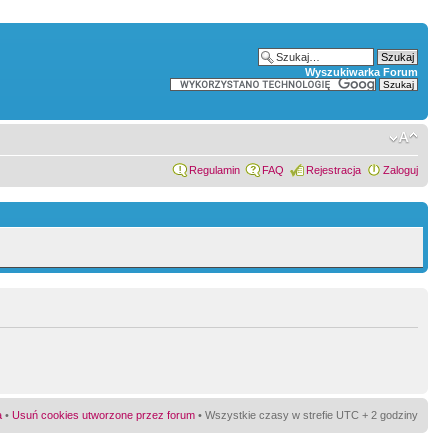
Wyszukiwarka Forum
Regulamin
FAQ
Rejestracja
Zaloguj
a
•
Usuń cookies utworzone przez forum
• Wszystkie czasy w strefie UTC + 2 godziny