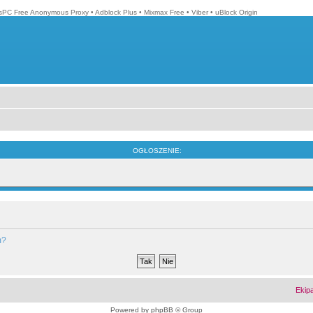
isPC Free Anonymous Proxy
•
Adblock Plus
•
Mixmax Free
•
Viber
•
uBlock Origin
OGŁOSZENIE:
m?
Ekip
Powered by
phpBB
© Group