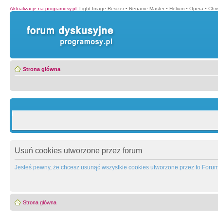
Aktualizacje na programosy.pl
:
Light Image Resizer
•
Rename Master
•
Helium
•
Opera
•
Chr
Strona główna
Usuń cookies utworzone przez forum
Jesteś pewny, że chcesz usunąć wszystkie cookies utworzone przez to Foru
Strona główna