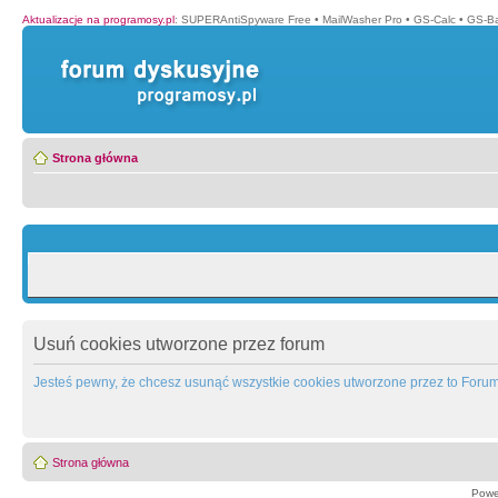
Aktualizacje na programosy.pl
:
SUPERAntiSpyware Free
•
MailWasher Pro
•
GS-Calc
•
GS-B
Strona główna
Usuń cookies utworzone przez forum
Jesteś pewny, że chcesz usunąć wszystkie cookies utworzone przez to Foru
Strona główna
Powe