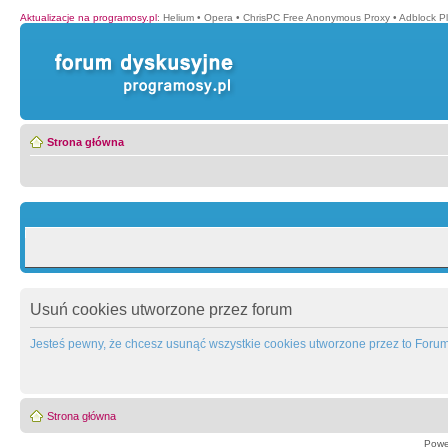
Aktualizacje na programosy.pl
:
Helium
•
Opera
•
ChrisPC Free Anonymous Proxy
•
Adblock P
Strona główna
Usuń cookies utworzone przez forum
Jesteś pewny, że chcesz usunąć wszystkie cookies utworzone przez to Foru
Strona główna
Powe