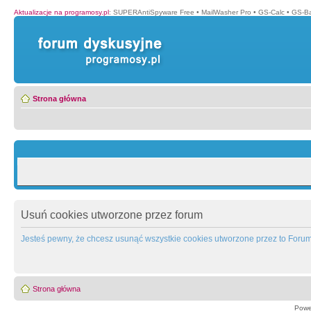
Aktualizacje na programosy.pl
:
SUPERAntiSpyware Free
•
MailWasher Pro
•
GS-Calc
•
GS-B
Strona główna
Usuń cookies utworzone przez forum
Jesteś pewny, że chcesz usunąć wszystkie cookies utworzone przez to Foru
Strona główna
Powe