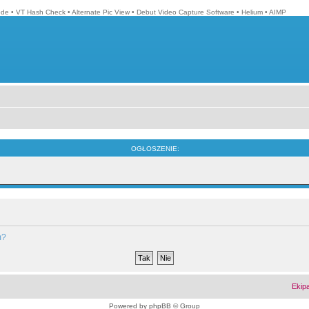
ode
•
VT Hash Check
•
Alternate Pic View
•
Debut Video Capture Software
•
Helium
•
AIMP
OGŁOSZENIE:
m?
Ekip
Powered by
phpBB
© Group