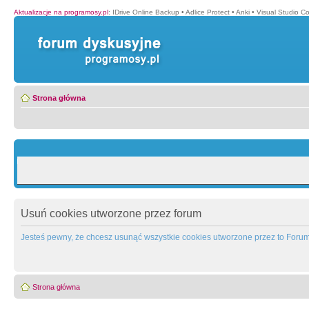
Aktualizacje na programosy.pl
:
IDrive Online Backup
•
Adlice Protect
•
Anki
•
Visual Studio C
Strona główna
Usuń cookies utworzone przez forum
Jesteś pewny, że chcesz usunąć wszystkie cookies utworzone przez to Foru
Strona główna