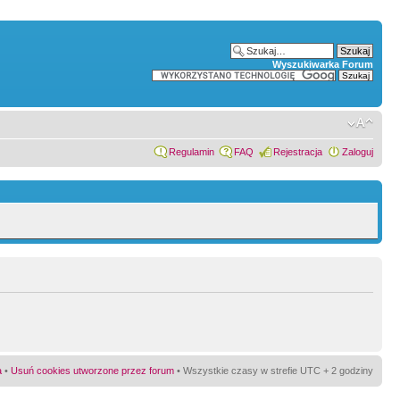
Wyszukiwarka Forum
Regulamin
FAQ
Rejestracja
Zaloguj
a
•
Usuń cookies utworzone przez forum
• Wszystkie czasy w strefie UTC + 2 godziny