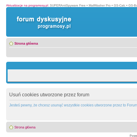
Aktualizacje na programosy.pl
:
SUPERAntiSpyware Free
•
MailWasher Pro
•
GS-Calc
•
GS-B
Strona główna
Usuń cookies utworzone przez forum
Jesteś pewny, że chcesz usunąć wszystkie cookies utworzone przez to Foru
Strona główna
Powe