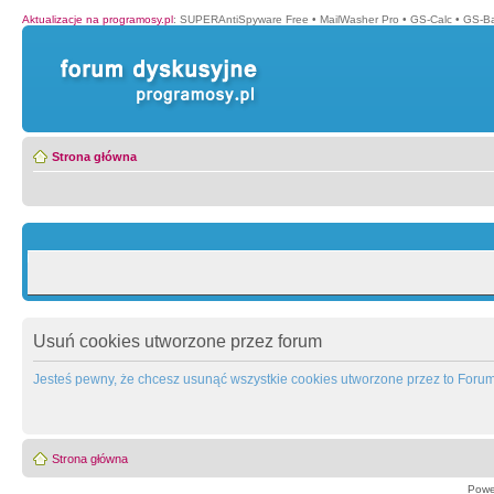
Aktualizacje na programosy.pl
:
SUPERAntiSpyware Free
•
MailWasher Pro
•
GS-Calc
•
GS-B
Strona główna
Usuń cookies utworzone przez forum
Jesteś pewny, że chcesz usunąć wszystkie cookies utworzone przez to Foru
Strona główna
Powe