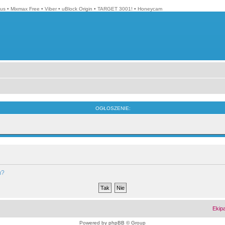
lus
•
Mixmax Free
•
Viber
•
uBlock Origin
•
TARGET 3001!
•
Honeycam
OGŁOSZENIE:
m?
Ekip
Powered by
phpBB
© Group