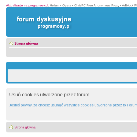
Aktualizacje na programosy.pl
:
Helium
•
Opera
•
ChrisPC Free Anonymous Proxy
•
Adblock P
Strona główna
Usuń cookies utworzone przez forum
Jesteś pewny, że chcesz usunąć wszystkie cookies utworzone przez to Foru
Strona główna