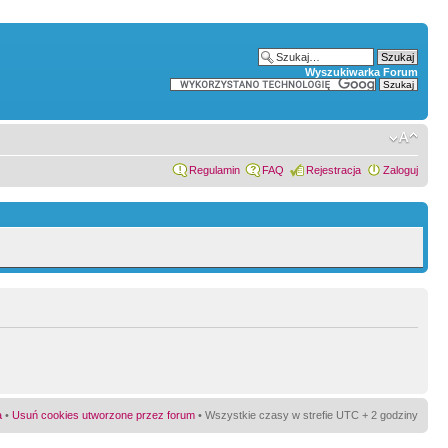
Wyszukiwarka Forum
Regulamin
FAQ
Rejestracja
Zaloguj
a
•
Usuń cookies utworzone przez forum
• Wszystkie czasy w strefie UTC + 2 godziny