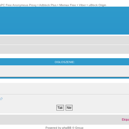
isPC Free Anonymous Proxy
•
Adblock Plus
•
Mixmax Free
•
Viber
•
uBlock Origin
OGŁOSZENIE:
m?
Ekip
Powered by
phpBB
© Group