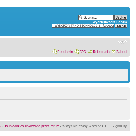
Wyszukiwarka Forum
Regulamin
FAQ
Rejestracja
Zaloguj
a
•
Usuń cookies utworzone przez forum
• Wszystkie czasy w strefie UTC + 2 godziny