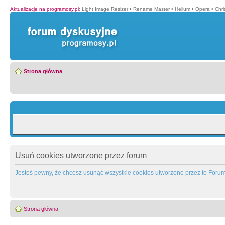
Aktualizacje na programosy.pl
:
Light Image Resizer
•
Rename Master
•
Helium
•
Opera
•
Chr
Strona główna
Usuń cookies utworzone przez forum
Jesteś pewny, że chcesz usunąć wszystkie cookies utworzone przez to Foru
Strona główna