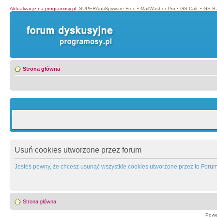
Aktualizacje na programosy.pl
:
SUPERAntiSpyware Free
•
MailWasher Pro
•
GS-Calc
•
GS-B
Strona główna
Usuń cookies utworzone przez forum
Jesteś pewny, że chcesz usunąć wszystkie cookies utworzone przez to Foru
Strona główna
Powe