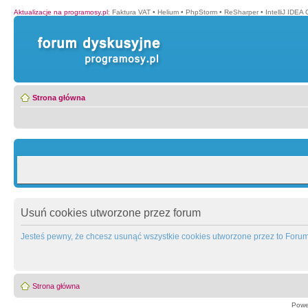
Aktualizacje na programosy.pl
:
Faktura VAT
•
Helium
•
PhpStorm
•
ReSharper
•
IntelliJ IDEA
Strona główna
Usuń cookies utworzone przez forum
Jesteś pewny, że chcesz usunąć wszystkie cookies utworzone przez to Foru
Strona główna
Powe