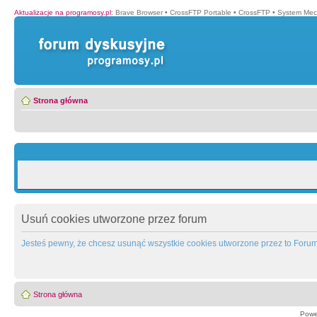
Aktualizacje na programosy.pl
:
Brave Browser
•
CrossFTP Portable
•
CrossFTP
•
System Mec
Strona główna
Usuń cookies utworzone przez forum
Jesteś pewny, że chcesz usunąć wszystkie cookies utworzone przez to Foru
Strona główna
Powe