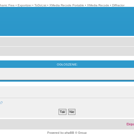
hanic Free
•
Exportizer
•
ToDoList
•
XMedia Recode Portable
•
XMedia Recode
•
Diffractor
OGŁOSZENIE:
m?
Ekip
Powered by
phpBB
© Group