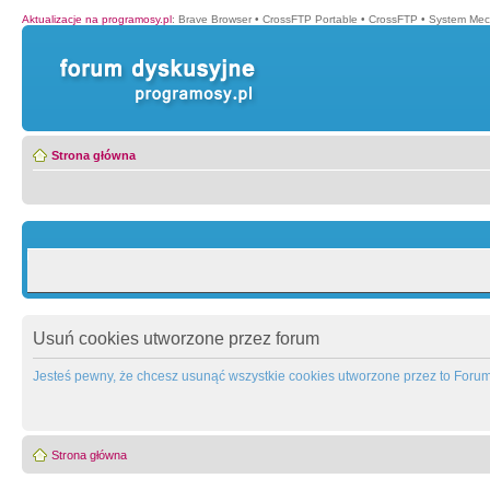
Aktualizacje na programosy.pl
:
Brave Browser
•
CrossFTP Portable
•
CrossFTP
•
System Mec
Strona główna
Usuń cookies utworzone przez forum
Jesteś pewny, że chcesz usunąć wszystkie cookies utworzone przez to Foru
Strona główna