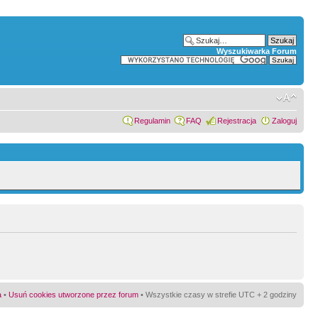
Wyszukiwarka Forum
Regulamin
FAQ
Rejestracja
Zaloguj
a
•
Usuń cookies utworzone przez forum
• Wszystkie czasy w strefie UTC + 2 godziny