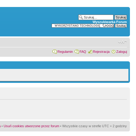
Wyszukiwarka Forum
Regulamin
FAQ
Rejestracja
Zaloguj
a
•
Usuń cookies utworzone przez forum
• Wszystkie czasy w strefie UTC + 2 godziny