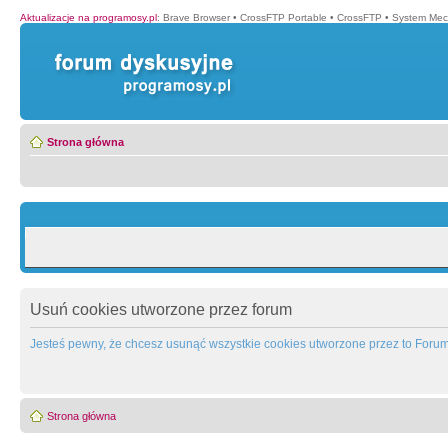
Aktualizacje na programosy.pl
:
Brave Browser
•
CrossFTP Portable
•
CrossFTP
•
System Mec
Strona główna
Usuń cookies utworzone przez forum
Jesteś pewny, że chcesz usunąć wszystkie cookies utworzone przez to Foru
Strona główna