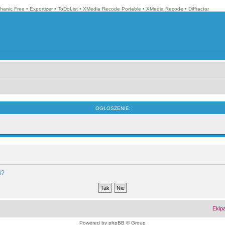
hanic Free
•
Exportizer
•
ToDoList
•
XMedia Recode Portable
•
XMedia Recode
•
Diffractor
OGŁOSZENIE:
m?
Ekip
Powered by
phpBB
© Group