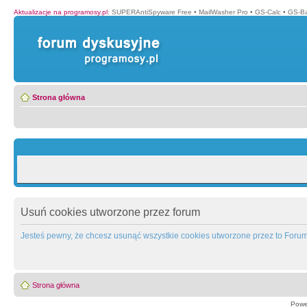
Aktualizacje na programosy.pl
:
SUPERAntiSpyware Free
•
MailWasher Pro
•
GS-Calc
•
GS-B
Strona główna
Usuń cookies utworzone przez forum
Jesteś pewny, że chcesz usunąć wszystkie cookies utworzone przez to Foru
Strona główna
Powe