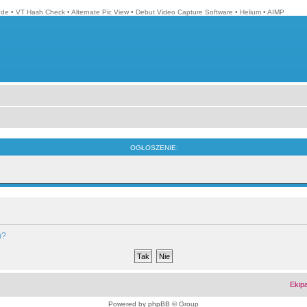
ode
•
VT Hash Check
•
Alternate Pic View
•
Debut Video Capture Software
•
Helium
•
AIMP
OGŁOSZENIE:
m?
Ekip
Powered by
phpBB
© Group