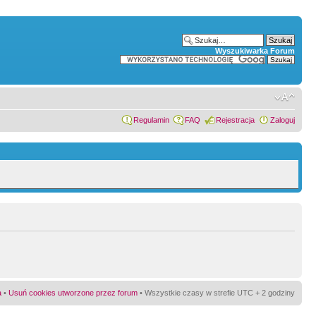
Wyszukiwarka Forum
Regulamin
FAQ
Rejestracja
Zaloguj
a
•
Usuń cookies utworzone przez forum
• Wszystkie czasy w strefie UTC + 2 godziny