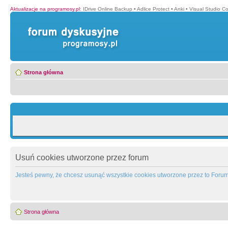
Aktualizacje na programosy.pl
:
IDrive Online Backup
•
Adlice Protect
•
Anki
•
Visual Studio C
Strona główna
Usuń cookies utworzone przez forum
Jesteś pewny, że chcesz usunąć wszystkie cookies utworzone przez to Foru
Strona główna