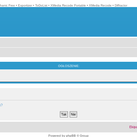
hanic Free
•
Exportizer
•
ToDoList
•
XMedia Recode Portable
•
XMedia Recode
•
Diffractor
OGŁOSZENIE:
m?
Ekip
Powered by
phpBB
© Group