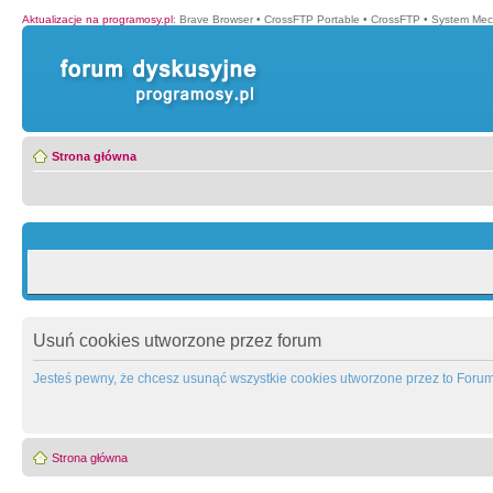
Aktualizacje na programosy.pl
:
Brave Browser
•
CrossFTP Portable
•
CrossFTP
•
System Mec
Strona główna
Usuń cookies utworzone przez forum
Jesteś pewny, że chcesz usunąć wszystkie cookies utworzone przez to Foru
Strona główna