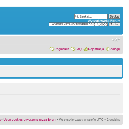
Wyszukiwarka Forum
Regulamin
FAQ
Rejestracja
Zaloguj
a
•
Usuń cookies utworzone przez forum
• Wszystkie czasy w strefie UTC + 2 godziny