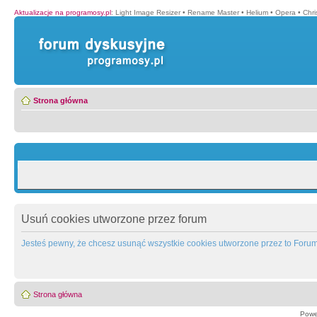
Aktualizacje na programosy.pl
:
Light Image Resizer
•
Rename Master
•
Helium
•
Opera
•
Chr
Strona główna
Usuń cookies utworzone przez forum
Jesteś pewny, że chcesz usunąć wszystkie cookies utworzone przez to Foru
Strona główna
Powe