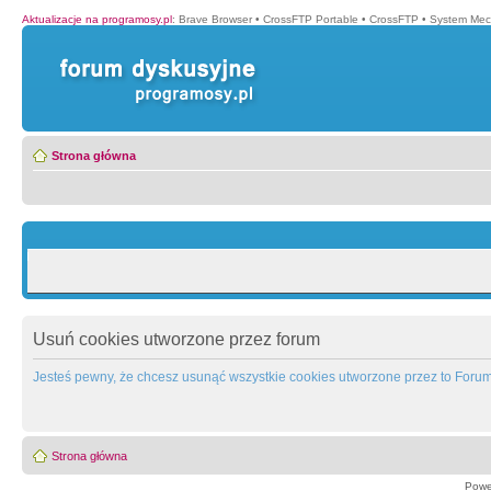
Aktualizacje na programosy.pl
:
Brave Browser
•
CrossFTP Portable
•
CrossFTP
•
System Mec
Strona główna
Usuń cookies utworzone przez forum
Jesteś pewny, że chcesz usunąć wszystkie cookies utworzone przez to Foru
Strona główna
Powe