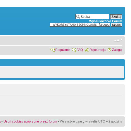
Wyszukiwarka Forum
Regulamin
FAQ
Rejestracja
Zaloguj
a
•
Usuń cookies utworzone przez forum
• Wszystkie czasy w strefie UTC + 2 godziny