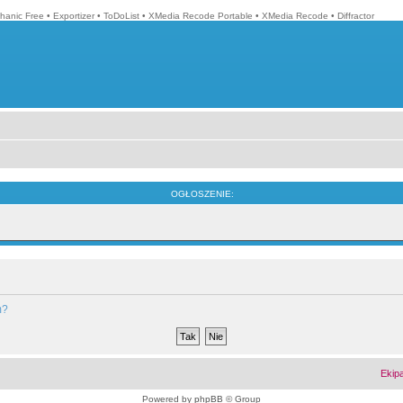
hanic Free
•
Exportizer
•
ToDoList
•
XMedia Recode Portable
•
XMedia Recode
•
Diffractor
OGŁOSZENIE:
m?
Ekip
Powered by
phpBB
© Group