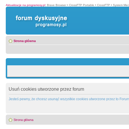
Aktualizacje na programosy.pl
:
Brave Browser
•
CrossFTP Portable
•
CrossFTP
•
System Mec
Strona główna
Usuń cookies utworzone przez forum
Jesteś pewny, że chcesz usunąć wszystkie cookies utworzone przez to Foru
Strona główna