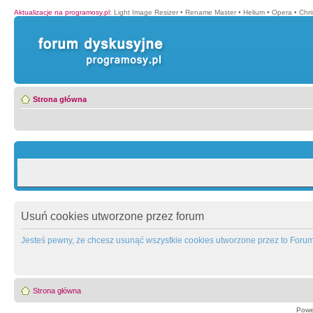
Aktualizacje na programosy.pl
:
Light Image Resizer
•
Rename Master
•
Helium
•
Opera
•
Chr
Strona główna
Usuń cookies utworzone przez forum
Jesteś pewny, że chcesz usunąć wszystkie cookies utworzone przez to Foru
Strona główna
Powe