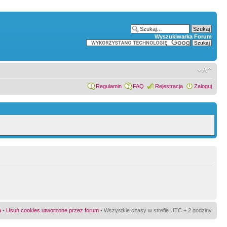
Wyszukiwarka Forum
Regulamin
FAQ
Rejestracja
Zaloguj
a
•
Usuń cookies utworzone przez forum
• Wszystkie czasy w strefie UTC + 2 godziny