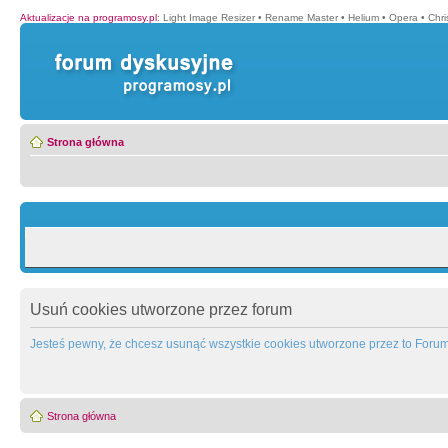
Aktualizacje na programosy.pl
:
Light Image Resizer
•
Rename Master
•
Helium
•
Opera
•
Chr
Strona główna
Usuń cookies utworzone przez forum
Jesteś pewny, że chcesz usunąć wszystkie cookies utworzone przez to Foru
Strona główna