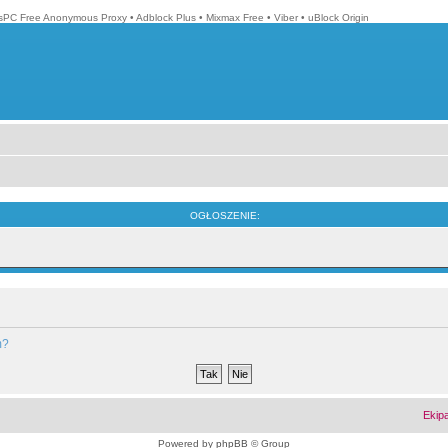
isPC Free Anonymous Proxy
•
Adblock Plus
•
Mixmax Free
•
Viber
•
uBlock Origin
OGŁOSZENIE:
m?
Ekip
Powered by
phpBB
© Group