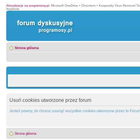
Aktualizacje na programosy.pl
:
Microsoft OneDrive
•
Chromium
•
Kaspersky Virus Removal To
AnyDesk
Strona główna
Usuń cookies utworzone przez forum
Jesteś pewny, że chcesz usunąć wszystkie cookies utworzone przez to Foru
Strona główna