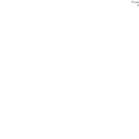
Powe
F