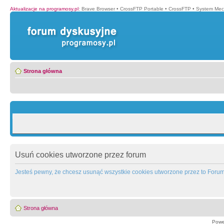
Aktualizacje na programosy.pl
:
Brave Browser
•
CrossFTP Portable
•
CrossFTP
•
System Mec
Strona główna
Usuń cookies utworzone przez forum
Jesteś pewny, że chcesz usunąć wszystkie cookies utworzone przez to Foru
Strona główna
Powe