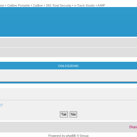
ase
•
Calibre Portable
•
Calibre
•
360 Total Security
•
n-Track Studio
•
AIMP
OGŁOSZENIE:
m?
Ekip
Powered by
phpBB
© Group