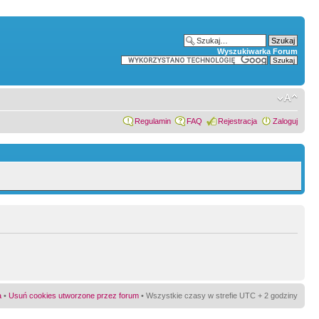
Wyszukiwarka Forum
Regulamin
FAQ
Rejestracja
Zaloguj
a
•
Usuń cookies utworzone przez forum
• Wszystkie czasy w strefie UTC + 2 godziny