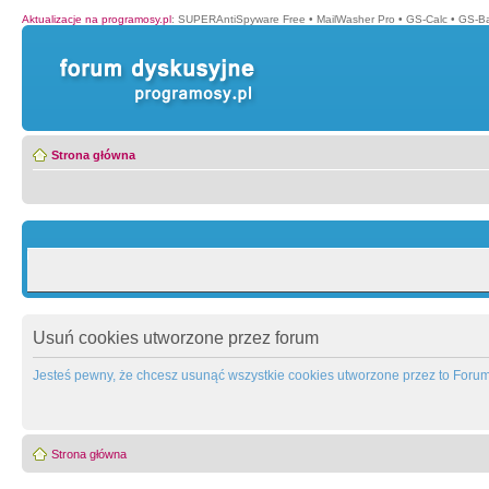
Aktualizacje na programosy.pl
:
SUPERAntiSpyware Free
•
MailWasher Pro
•
GS-Calc
•
GS-B
Strona główna
Usuń cookies utworzone przez forum
Jesteś pewny, że chcesz usunąć wszystkie cookies utworzone przez to Foru
Strona główna