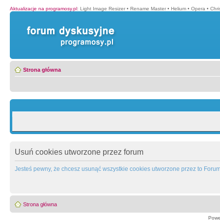
Aktualizacje na programosy.pl
:
Light Image Resizer
•
Rename Master
•
Helium
•
Opera
•
Chr
Strona główna
Usuń cookies utworzone przez forum
Jesteś pewny, że chcesz usunąć wszystkie cookies utworzone przez to Foru
Strona główna
Powe