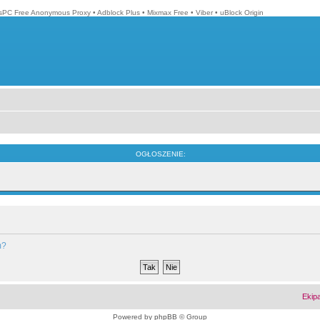
isPC Free Anonymous Proxy
•
Adblock Plus
•
Mixmax Free
•
Viber
•
uBlock Origin
OGŁOSZENIE:
m?
Ekip
Powered by
phpBB
© Group