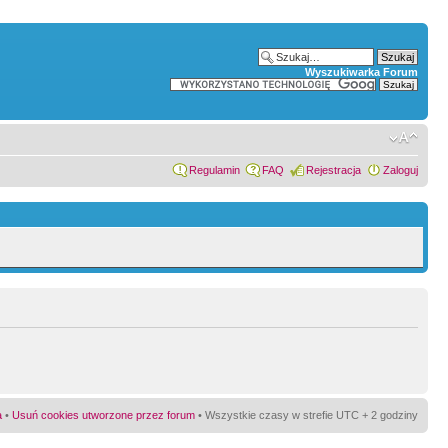
Wyszukiwarka Forum
Regulamin
FAQ
Rejestracja
Zaloguj
a
•
Usuń cookies utworzone przez forum
• Wszystkie czasy w strefie UTC + 2 godziny