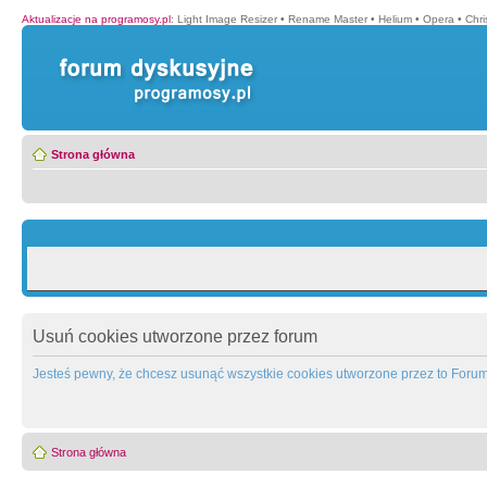
Aktualizacje na programosy.pl
:
Light Image Resizer
•
Rename Master
•
Helium
•
Opera
•
Chr
Strona główna
Usuń cookies utworzone przez forum
Jesteś pewny, że chcesz usunąć wszystkie cookies utworzone przez to Foru
Strona główna