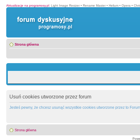
Aktualizacje na programosy.pl
:
Light Image Resizer
•
Rename Master
•
Helium
•
Opera
•
Chr
Strona główna
Usuń cookies utworzone przez forum
Jesteś pewny, że chcesz usunąć wszystkie cookies utworzone przez to Foru
Strona główna
Powe