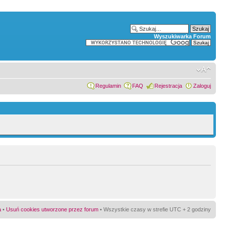
Wyszukiwarka Forum
Regulamin
FAQ
Rejestracja
Zaloguj
a
•
Usuń cookies utworzone przez forum
• Wszystkie czasy w strefie UTC + 2 godziny