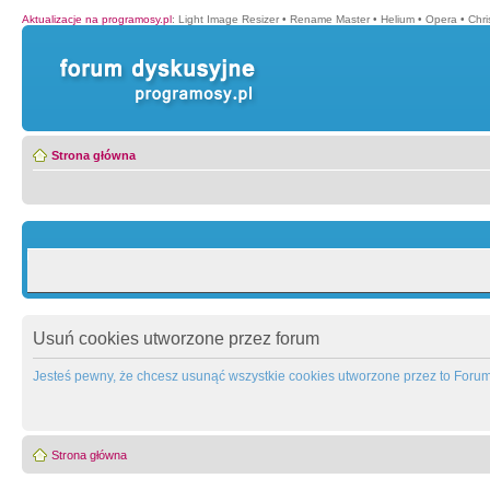
Aktualizacje na programosy.pl
:
Light Image Resizer
•
Rename Master
•
Helium
•
Opera
•
Chr
Strona główna
Usuń cookies utworzone przez forum
Jesteś pewny, że chcesz usunąć wszystkie cookies utworzone przez to Foru
Strona główna