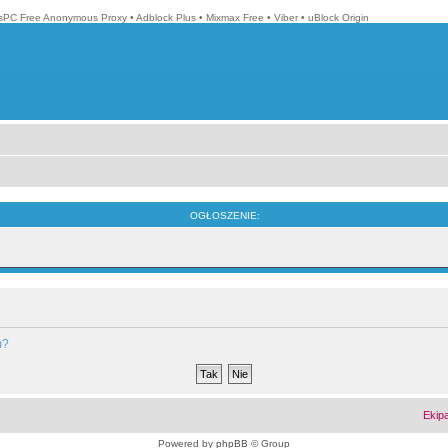
isPC Free Anonymous Proxy
•
Adblock Plus
•
Mixmax Free
•
Viber
•
uBlock Origin
OGŁOSZENIE:
m?
Ekip
Powered by
phpBB
© Group