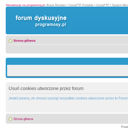
Aktualizacje na programosy.pl
:
Brave Browser
•
CrossFTP Portable
•
CrossFTP
•
System Mec
Strona główna
Usuń cookies utworzone przez forum
Jesteś pewny, że chcesz usunąć wszystkie cookies utworzone przez to Foru
Strona główna
Powe