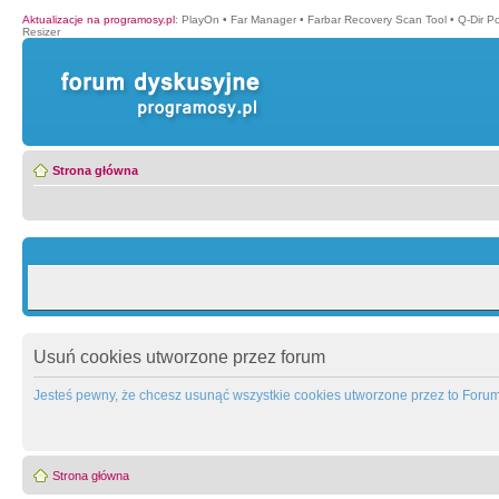
Aktualizacje na programosy.pl
:
PlayOn
•
Far Manager
•
Farbar Recovery Scan Tool
•
Q-Dir P
Resizer
Strona główna
Usuń cookies utworzone przez forum
Jesteś pewny, że chcesz usunąć wszystkie cookies utworzone przez to Foru
Strona główna