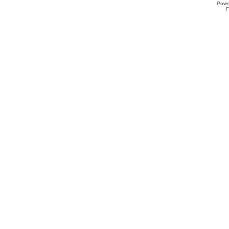
Powe
F