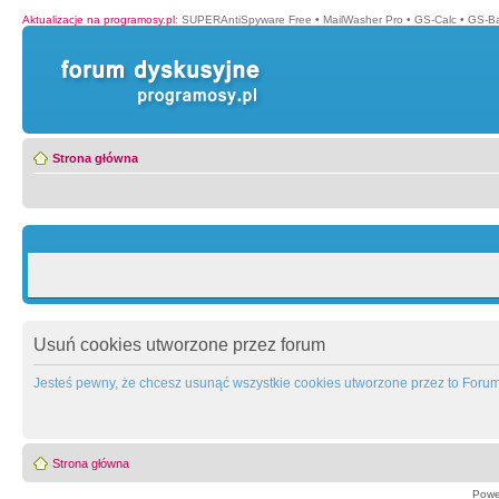
Aktualizacje na programosy.pl
:
SUPERAntiSpyware Free
•
MailWasher Pro
•
GS-Calc
•
GS-B
Strona główna
Usuń cookies utworzone przez forum
Jesteś pewny, że chcesz usunąć wszystkie cookies utworzone przez to Foru
Strona główna
Powe