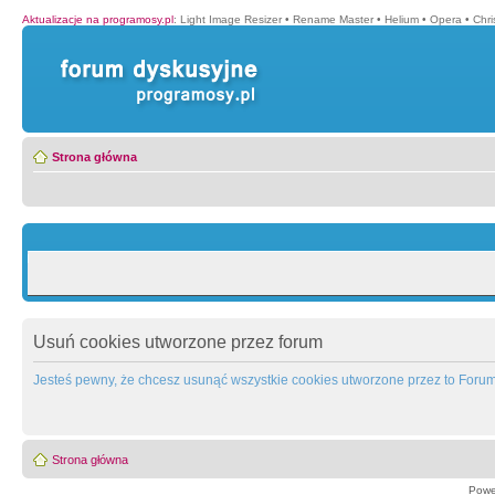
Aktualizacje na programosy.pl
:
Light Image Resizer
•
Rename Master
•
Helium
•
Opera
•
Chr
Strona główna
Usuń cookies utworzone przez forum
Jesteś pewny, że chcesz usunąć wszystkie cookies utworzone przez to Foru
Strona główna
Powe