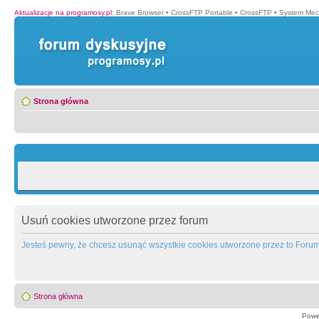
Aktualizacje na programosy.pl
:
Brave Browser
•
CrossFTP Portable
•
CrossFTP
•
System Mec
Strona główna
Usuń cookies utworzone przez forum
Jesteś pewny, że chcesz usunąć wszystkie cookies utworzone przez to Foru
Strona główna
Powe