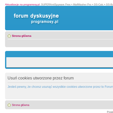
Aktualizacje na programosy.pl
:
SUPERAntiSpyware Free
•
MailWasher Pro
•
GS-Calc
•
GS-B
Strona główna
Usuń cookies utworzone przez forum
Jesteś pewny, że chcesz usunąć wszystkie cookies utworzone przez to Foru
Strona główna
Powe