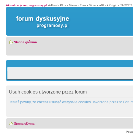
Aktualizacje na programosy.pl
:
Adblock Plus
•
Mixmax Free
•
Viber
•
uBlock Origin
•
TARGET 
Strona główna
Usuń cookies utworzone przez forum
Jesteś pewny, że chcesz usunąć wszystkie cookies utworzone przez to Foru
Strona główna
Powe