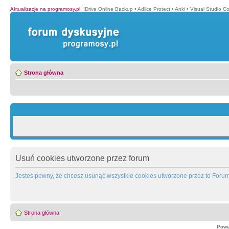
Aktualizacje na programosy.pl
:
IDrive Online Backup
•
Adlice Protect
•
Anki
•
Visual Studio C
Strona główna
Usuń cookies utworzone przez forum
Jesteś pewny, że chcesz usunąć wszystkie cookies utworzone przez to Foru
Strona główna
Powe