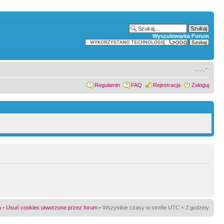
Wyszukiwarka Forum
Regulamin
FAQ
Rejestracja
Zaloguj
a
•
Usuń cookies utworzone przez forum
• Wszystkie czasy w strefie UTC + 2 godziny