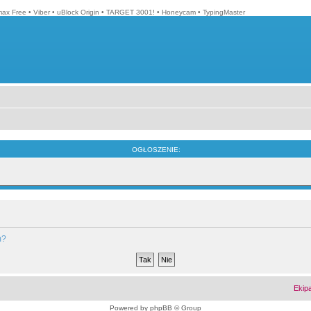
max Free
•
Viber
•
uBlock Origin
•
TARGET 3001!
•
Honeycam
•
TypingMaster
OGŁOSZENIE:
m?
Ekip
Powered by
phpBB
© Group