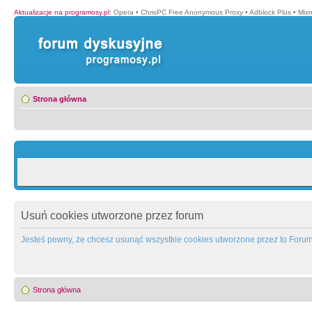
Aktualizacje na programosy.pl
:
Opera
•
ChrisPC Free Anonymous Proxy
•
Adblock Plus
•
Mix
Strona główna
Usuń cookies utworzone przez forum
Jesteś pewny, że chcesz usunąć wszystkie cookies utworzone przez to Foru
Strona główna