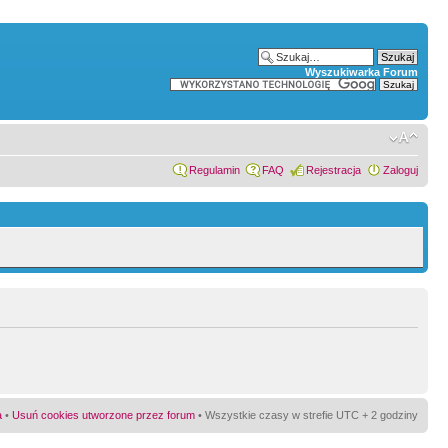
Wyszukiwarka Forum
Regulamin
FAQ
Rejestracja
Zaloguj
a
•
Usuń cookies utworzone przez forum
• Wszystkie czasy w strefie UTC + 2 godziny