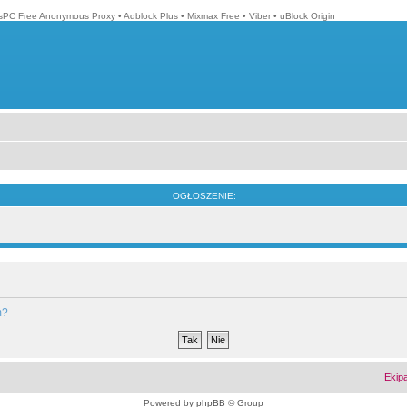
isPC Free Anonymous Proxy
•
Adblock Plus
•
Mixmax Free
•
Viber
•
uBlock Origin
OGŁOSZENIE:
m?
Ekip
Powered by
phpBB
© Group