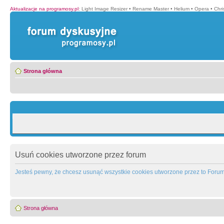
Aktualizacje na programosy.pl
:
Light Image Resizer
•
Rename Master
•
Helium
•
Opera
•
Chr
Strona główna
Usuń cookies utworzone przez forum
Jesteś pewny, że chcesz usunąć wszystkie cookies utworzone przez to Foru
Strona główna