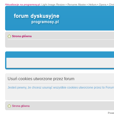
Aktualizacje na programosy.pl
:
Light Image Resizer
•
Rename Master
•
Helium
•
Opera
•
Chr
Strona główna
Usuń cookies utworzone przez forum
Jesteś pewny, że chcesz usunąć wszystkie cookies utworzone przez to Foru
Strona główna
Powe