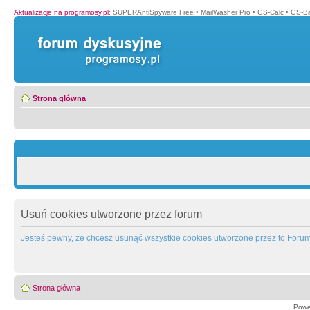
Aktualizacje na programosy.pl
:
SUPERAntiSpyware Free
•
MailWasher Pro
•
GS-Calc
•
GS-B
Strona główna
Usuń cookies utworzone przez forum
Jesteś pewny, że chcesz usunąć wszystkie cookies utworzone przez to Foru
Strona główna
Powe