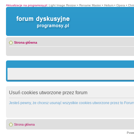
Aktualizacje na programosy.pl
:
Light Image Resizer
•
Rename Master
•
Helium
•
Opera
•
Chr
Strona główna
Usuń cookies utworzone przez forum
Jesteś pewny, że chcesz usunąć wszystkie cookies utworzone przez to Foru
Strona główna
Powe