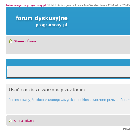
Aktualizacje na programosy.pl
:
SUPERAntiSpyware Free
•
MailWasher Pro
•
GS-Calc
•
GS-B
Strona główna
Usuń cookies utworzone przez forum
Jesteś pewny, że chcesz usunąć wszystkie cookies utworzone przez to Foru
Strona główna
Powe