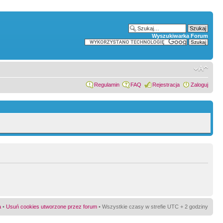
Wyszukiwarka Forum
Regulamin
FAQ
Rejestracja
Zaloguj
a
•
Usuń cookies utworzone przez forum
• Wszystkie czasy w strefie UTC + 2 godziny