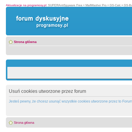
Aktualizacje na programosy.pl
:
SUPERAntiSpyware Free
•
MailWasher Pro
•
GS-Calc
•
GS-B
Strona główna
Usuń cookies utworzone przez forum
Jesteś pewny, że chcesz usunąć wszystkie cookies utworzone przez to Foru
Strona główna