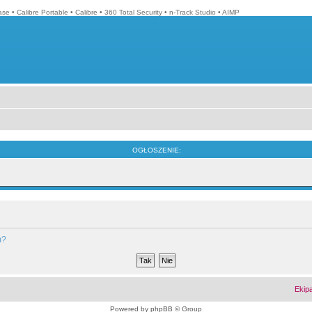
ase
•
Calibre Portable
•
Calibre
•
360 Total Security
•
n-Track Studio
•
AIMP
OGŁOSZENIE:
m?
Ekip
Powered by
phpBB
© Group