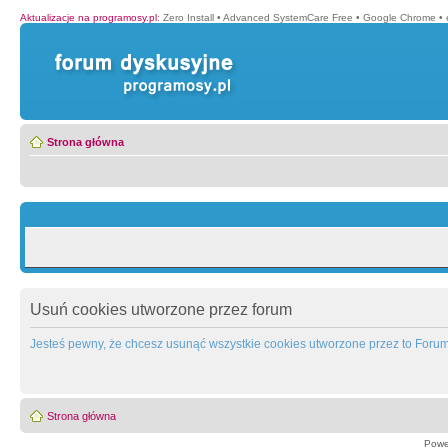
Aktualizacje na programosy.pl
:
Zero Install
•
Advanced SystemCare Free
•
Google Chrome
•
Strona główna
Usuń cookies utworzone przez forum
Jesteś pewny, że chcesz usunąć wszystkie cookies utworzone przez to Foru
Strona główna
Powe