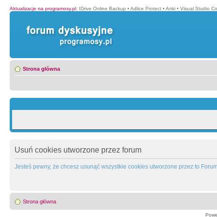
Aktualizacje na programosy.pl
:
IDrive Online Backup
•
Adlice Protect
•
Anki
•
Visual Studio C
Strona główna
Usuń cookies utworzone przez forum
Jesteś pewny, że chcesz usunąć wszystkie cookies utworzone przez to Foru
Strona główna
Powe