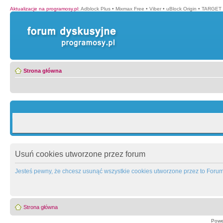
Aktualizacje na programosy.pl
:
Adblock Plus
•
Mixmax Free
•
Viber
•
uBlock Origin
•
TARGET 
Strona główna
Usuń cookies utworzone przez forum
Jesteś pewny, że chcesz usunąć wszystkie cookies utworzone przez to Foru
Strona główna
Powe