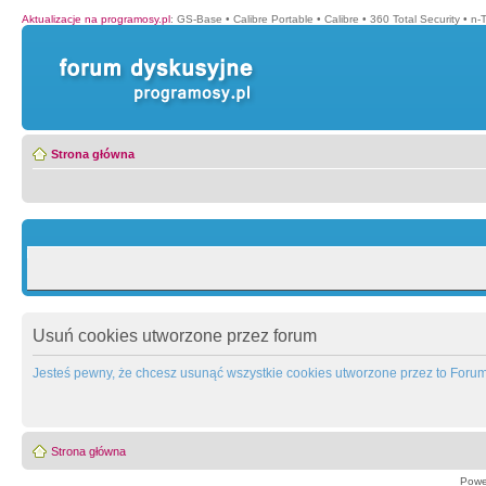
Aktualizacje na programosy.pl
:
GS-Base
•
Calibre Portable
•
Calibre
•
360 Total Security
•
n-
Strona główna
Usuń cookies utworzone przez forum
Jesteś pewny, że chcesz usunąć wszystkie cookies utworzone przez to Foru
Strona główna
Powe